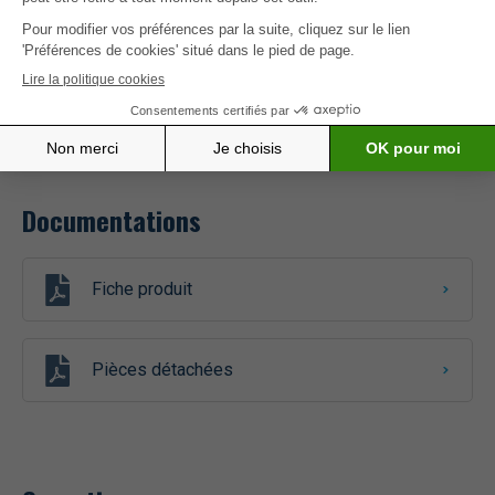
Dimensions
1000 / 418 / 605mm
Poids (kg)
43
Documentations
Fiche produit
Pièces détachées