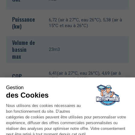
Puissance
6,72 (air à 27°C, eau 26°C), 5,38 (air à
(kw)
15°C et eau à 26°C)
Volume de
bassin
23m3
max
6,41(air à 27°C, eau 26°C), 4,69 (air à
COP
15°C et eau à 26°C)
Alimentation
220V-240V ~ /1ph/50Hz
Raccords
50 mm