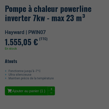
Pompe à chaleur powerline
inverter 7kw - max 23 m³
Hayward |
PWIN07
1.555,05
€
(TTC)
En stock
Atouts
Fonctionne jusqu'à -7°C
Ultra silencieuse
Maintien précis de la température
+
Ajouter au panier (
1
)
–