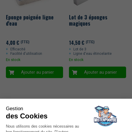
Eponge poignée ligne
Lot de 3 éponges
d'eau
magiques
4,00
€
14,50
€
(TTC)
(TTC)
Efficacité
Lot de 3
Facilité d'utilisation
Ligne d'eau étincelante
En stock
En stock
Ajouter au panier
Ajouter au panier