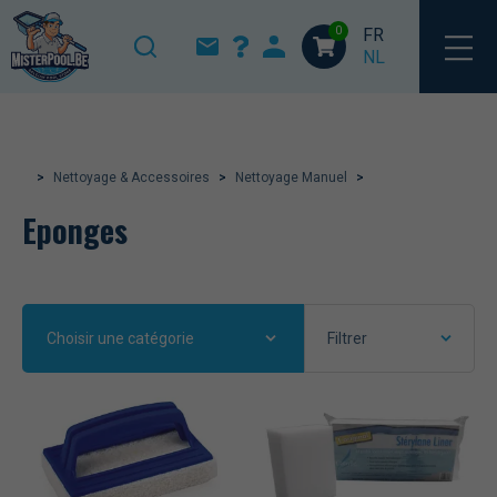
Accueil
/
Nettoyage & Accessoires
/
Nettoyage
Manuel
/ Eponges
0
FR
NL
>
Nettoyage & Accessoires
>
Nettoyage Manuel
>
Eponges
Choisir une catégorie
Filtrer