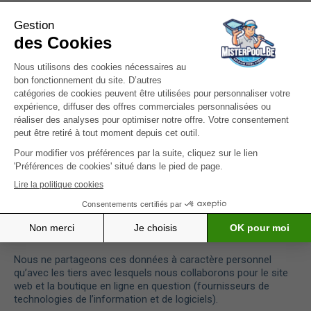
faciles à utiliser.
La base juridique pour le placement de cookies
techniquement essentiels et fonctionnels est un intérêt
légitime afin de pouvoir offrir un site web et une boutique en
ligne qui fonctionnent bien et sont conviviaux (article 6, §1, (f)
GDPR). Les cookies analytiques et les cookies de réseaux
sociaux ne sont placés que si vous avez donné votre
consentement à la mise en place de ces cookies via le site
web concerné (art. 6, §1, (a) GDPR) (pour plus d’informations,
voir la
déclaration cookies MisterPool.be
).
Nous obtenons toujours ces données à caractère personnel
directement de vous.
La date d’expiration varie selon les cookies et vous pouvez
modifier vos préférences en matière de cookies à tout
moment (pour plus d’informations, voir la
déclaration
cookies MisterPool.be
).
Nous ne partageons ces données à caractère personnel
qu’avec les tiers avec lesquels nous collaborons pour le site
web et la boutique en ligne en question (fournisseurs de
technologies de l’information et de logiciels).