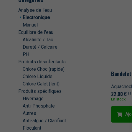
Piscine en kit
Analyse de l'eau
Electronique
Produits de traitement
Manuel
Equilibre de l'eau
Produits pour Spa
Alcalinite / Tac
Dureté / Calcaire
Traitement de l'eau automatique
PH
Produits désinfectants
Chlore Choc (rapide)
Bandelett
Chlore Liquide
Chlore Galet (lent)
Aquachec
Produits spécifiques
22,00
€
(T
Hivernage
En stock
Anti-Phosphate
Autres
Ajo
Anti-algue / Clarifiant
Floculant