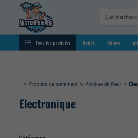
Accueil
/
Produits de traitement
/
Analyse de l'eau
/ Electroniqu
Tous les produits
Robot
Chlore
pH
Autour de la piscine
Eclairag
Chauffage
>
Produits de traitement
>
Analyse de l'eau
>
Ele
Filtration
Electronique
Jeux & Fun
Nettoyage & Accessoires
Catégories