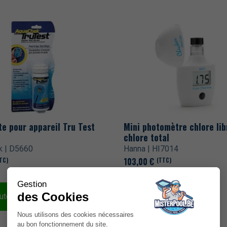
e pour appareil Tru Test
Mini photomètre chlore lib
chlore total
k | D5660
Hanna | HI7014
103,00
€
TC)
(TTC)
En stock
uter au panier
Ajouter au panier