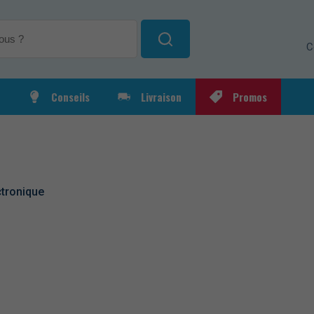
e
C
Conseils
Livraison
Promos
e jardin
Poufs
Tables 
d'extéri
ctronique