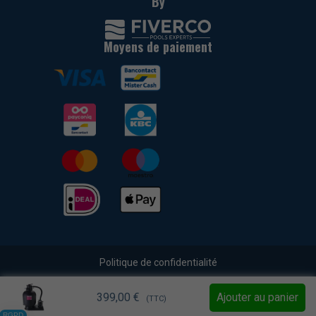
By
Moyens de paiement
Politique de confidentialité
Déclaration Cookies
399,00
€
Ajouter au panier
(TTC)
Conditions générales de vente