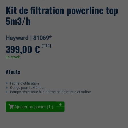
Kit de filtration powerline top
5m3/h
Hayward |
81069*
399,00
€
(TTC)
En stock
Atouts
Facile d'utilisation
Conçu pour l'extérieur
Pompe résistante à la corrosion chimique et saline
+
Ajouter au panier (
1
)
–