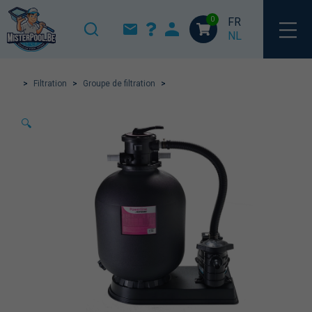
0
FR
NL
>
Filtration
>
Groupe de filtration
>
🔍