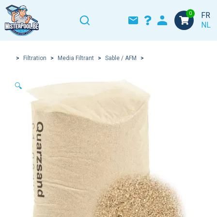
0
FR
NL
>
Filtration
>
Media Filtrant
>
Sable / AFM
>
🔍