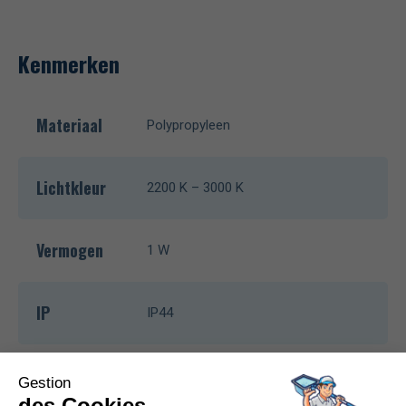
Kenmerken
Materiaal
Polypropyleen
Lichtkleur
2200 K – 3000 K
Vermogen
1 W
IP
IP44
Gebruiksduur
(hoogste
± 12 u
stand)