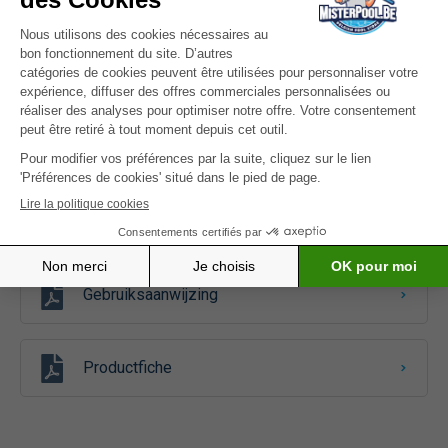
Dimensions
9,7 x 15 cm
Poids (kg)
3x 0,145
Documentatie
Gebruiksaanwijzing
Productfiche