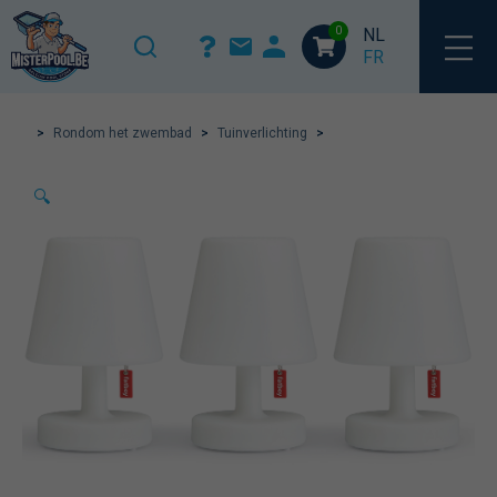
0
NL
FR
>
Rondom het zwembad
>
Tuinverlichting
>
🔍