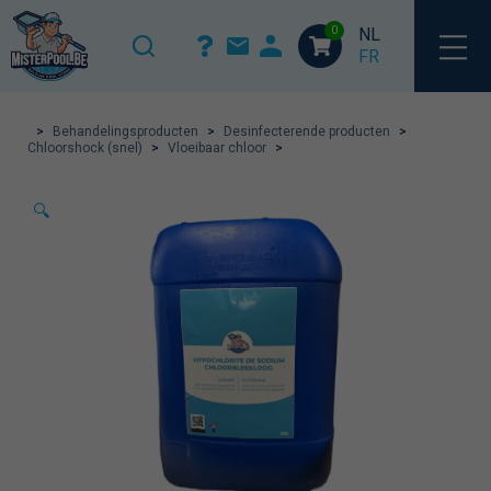
0
NL
FR
>
Behandelingsproducten
>
Desinfecterende producten
>
Chloorshock (snel)
>
Vloeibaar chloor
>
🔍