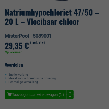
Natriumhypochloriet 47/50 –
20 L – Vloeibaar chloor
MisterPool |
5089001
29,35
€
(incl. btw)
Op voorraad
Voordelen
Snelle werking
Ideaal voor automatische dosering
Eenmalige verpakking
+
Toevoegen aan winkelwagen (
1
)
–