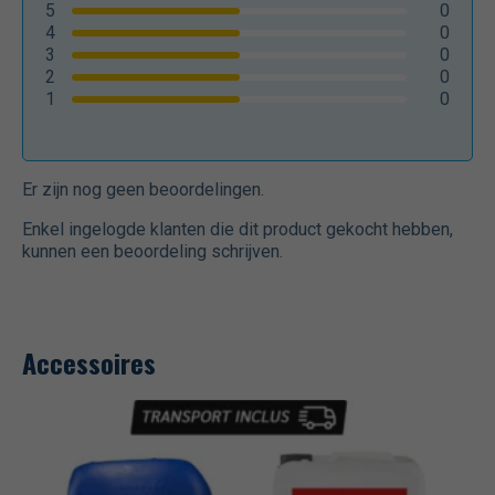
5
0
4
0
3
0
2
0
1
0
Er zijn nog geen beoordelingen.
Enkel ingelogde klanten die dit product gekocht hebben,
kunnen een beoordeling schrijven.
Accessoires