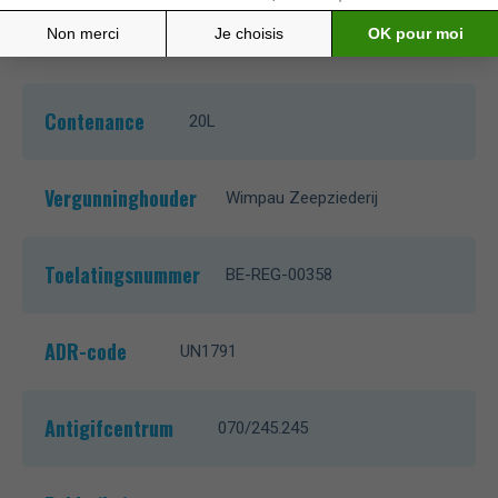
Conditionnement
20L jerrycan
Contenance
20L
Vergunninghouder
Wimpau Zeepziederij
Toelatingsnummer
BE-REG-00358
ADR-code
UN1791
Antigifcentrum
070/245.245