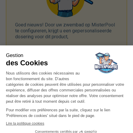
Goed nieuws! Door uw zwembad op MisterPool
te configureren, krijgt u een gepersonaliseerde
dosering voor dit product,
Kenmerken
Zorgt voor desinfectie van het
Action
zwembadwater
Gehalte actief chloor, vrijgekomen
Composition
uit natriumhypochloriet (CAS 7681-
52-9): 12,5%