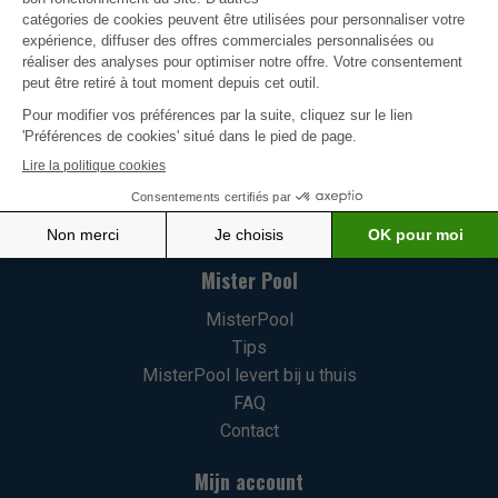
MisterPool is trots om u een ruim assortiment producten
voor uw zwembad aan te bieden. Wij hebben ons gamma
met bijzondere zorg samengesteld, met een sterke focus
op innovatie, kwaliteit en klanttevredenheid.
Meer weten
Mister Pool
MisterPool
Tips
MisterPool levert bij u thuis
FAQ
Contact
Mijn account