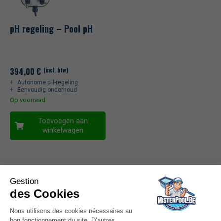
pH regeling – Pool pH
394,00
€
(incl. btw)
Autonome pH-regeling
Eenvoudig onderhoud
Op voorraad
Toevoegen aan
winkelwagen