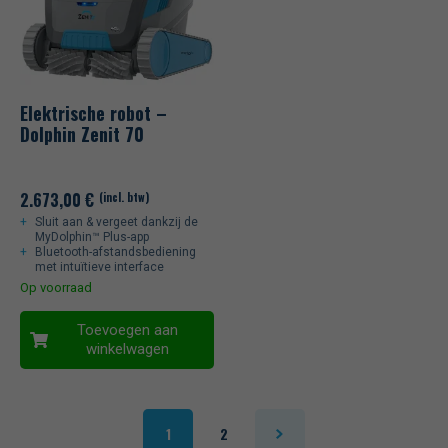
Elektrische robot –
Dolphin Zenit 70
2.673,00
€
(incl. btw)
Sluit aan & vergeet dankzij de
MyDolphin™ Plus-app
Bluetooth-afstandsbediening
met intuïtieve interface
Op voorraad
Toevoegen aan
winkelwagen
1
2