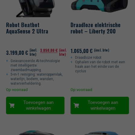
Robot Beatbot
Draadloze elektrische
AquaSense 2 Ultra
robot – Liberty 200
1.065,00
€
(incl.
3.850,00
€
(incl.
(incl. btw)
3.199,00
€
btw)
btw)
Draadloze robot
Geavanceerde AI-technologie
Ophalen van de robot met een
met intelligente
haak aan het einde van de
zwembadmapping.
cyclus
5-in-1 reiniging: wateroppervlak,
waterlijn, bodem, wanden,
waterverheldering.
Op voorraad
Op voorraad
Toevoegen aan
Toevoegen aan
winkelwagen
winkelwagen