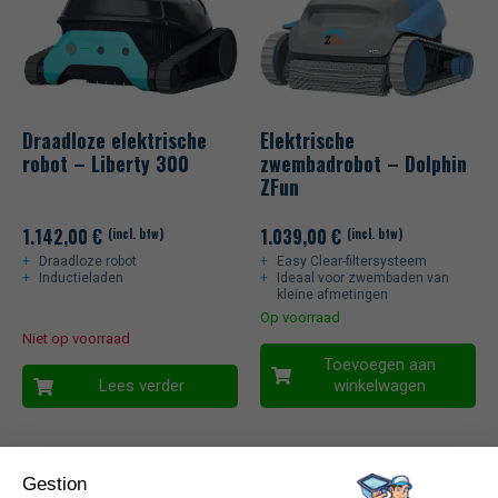
Draadloze elektrische
Elektrische
robot – Liberty 300
zwembadrobot – Dolphin
ZFun
1.142,00
€
1.039,00
€
(incl. btw)
(incl. btw)
Draadloze robot
Easy Clear-filtersysteem
Inductieladen
Ideaal voor zwembaden van
kleine afmetingen
Op voorraad
Niet op voorraad
Toevoegen aan
Lees verder
winkelwagen