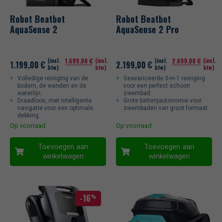
Robot Beatbot
Robot Beatbot
AquaSense 2
AquaSense 2 Pro
(incl.
1.699,00
€
(incl.
(incl.
2.699,00
€
(incl.
1.199,00
€
2.199,00
€
btw)
btw)
btw)
btw)
Volledige reiniging van de
Geavanceerde 5-in-1 reiniging
bodem, de wanden en de
voor een perfect schoon
waterlijn.
zwembad.
Draadloos, met intelligente
Grote batterijautonomie voor
navigatie voor een optimale
zwembaden van groot formaat.
dekking.
Op voorraad
Op voorraad
Toevoegen aan
Toevoegen aan
winkelwagen
winkelwagen
-16
%