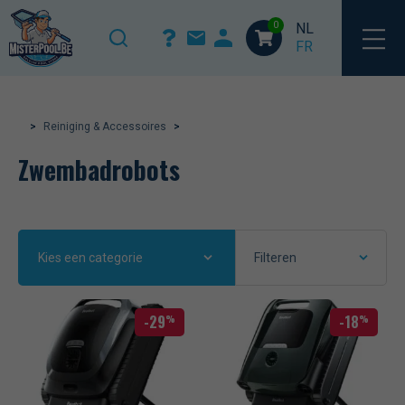
Home
/
Reiniging & Accessoires
/ Zwembadrobots
0
NL
FR
>
Reiniging & Accessoires
>
Zwembadrobots
Kies een categorie
Filteren
-29
-18
%
%