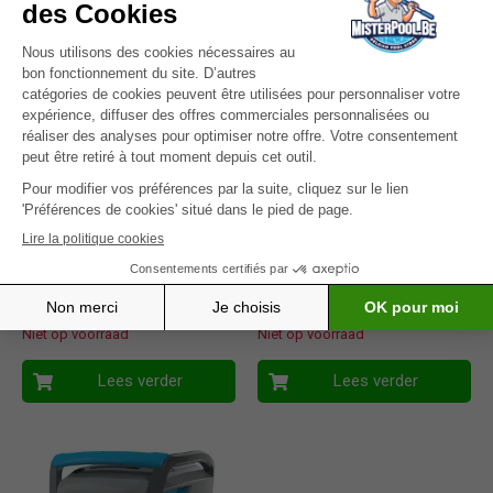
Elektrische
Elektrische robot –
zwembadrobot – Dolphin
Dolphin Zenit 20
Z1B
1.329,00
€
1.813,00
€
(incl. btw)
(incl. btw)
Volledige dekking van het hele
Geleverd met caddy voor
zwembad dankzij het
eenvoudig transport en opslag
PowerStream-systeem
van de robot
Reinigt de bodem, de wanden
Sluit aan & vergeet dankzij de
en de waterlijn
MyDolphin™ Plus-app
Niet op voorraad
Niet op voorraad
Lees verder
Lees verder