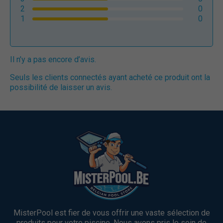
2
0
1
0
Il n’y a pas encore d’avis.
Seuls les clients connectés ayant acheté ce produit ont la
possibilité de laisser un avis.
MisterPool est fier de vous offrir une vaste sélection de
produits pour votre piscine. Nous avons pris le soin de