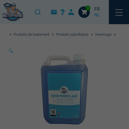
0
FR
NL
>
Produits de traitement
>
Produits spécifiques
>
Hivernage
>
🔍