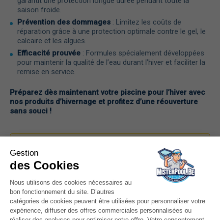
garantit une protection longue durée pendant toute la
saison froide.
Prévention des dommages
: Limitez les coûts de
réparation grâce à une protection optimale contre le gel, le
calcaire et les algues.
Efficacité prouvée
: Formules spécialement développées
pour maintenir la qualité de l’eau durant l’hiver et faciliter la
remise en service.
Préparez dès maintenant votre piscine pour l’hiver avec
nos produits d’hivernage et profitez d’une réouverture
sans souci !
dosage