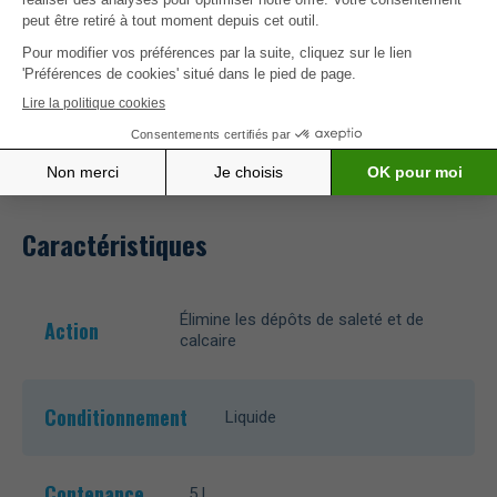
Bonne nouvelle! En configurant votre piscine sur
MisterPool, vous disposerez de dosage
personnalisé pour ce produit,
pour paramétrer
votre piscine.>
Caractéristiques
Élimine les dépôts de saleté et de
Action
calcaire
Conditionnement
Liquide
Contenance
5 L