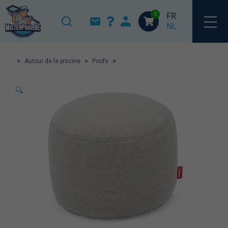
0
FR
NL
>
Autour de la piscine
>
Poufs
>
🔍