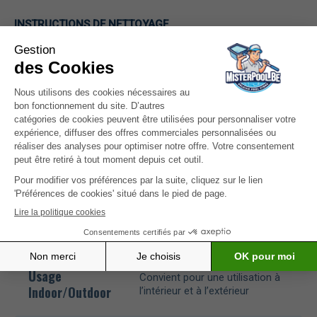
INSTRUCTIONS DE NETTOYAGE
Nettoyer soigneusement avec un chiffon doux et de l’eau
tiède (si nécessaire avec du savon neutre).
Caractéristiques
Matériau
Olefin
Revêtement
Résistant à l’eau et à la saleté
Usage
Convient pour une utilisation à
Indoor/Outdoor
l’intérieur et à l’extérieur