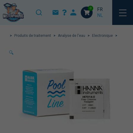
0
FR
NL
>
Produits de traitement
>
Analyse de l'eau
>
Electronique
>
🔍