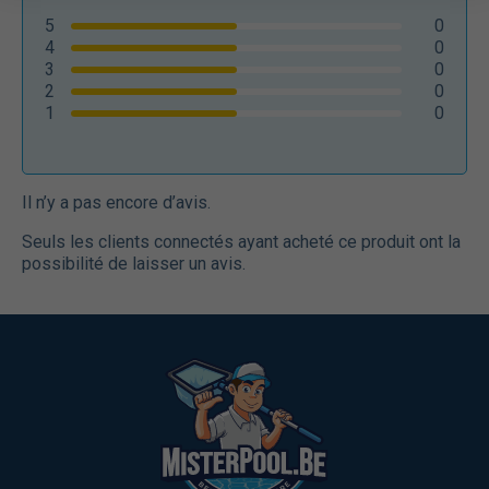
5
0
4
0
3
0
2
0
1
0
Il n’y a pas encore d’avis.
Seuls les clients connectés ayant acheté ce produit ont la
possibilité de laisser un avis.