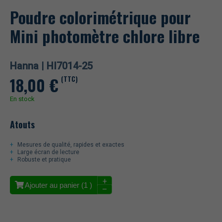
Poudre colorimétrique pour
Mini photomètre chlore libre
Hanna |
HI7014-25
18,00
€
(TTC)
En stock
Atouts
Mesures de qualité, rapides et exactes
Large écran de lecture
Robuste et pratique
+
Ajouter au panier (
1
)
–