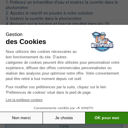
1. Prélevez un échantillon d’eau et insérez la cuvette dans le
photomètre
2. Ajoutez le réactif en poudre à votre solution
3. Insérez la cuvette dans le photomètre
4. Appuyez sur le bouton et lisez le résultat dans les 10
secondes
Caractéristiques
Avis
0/5
0
avis