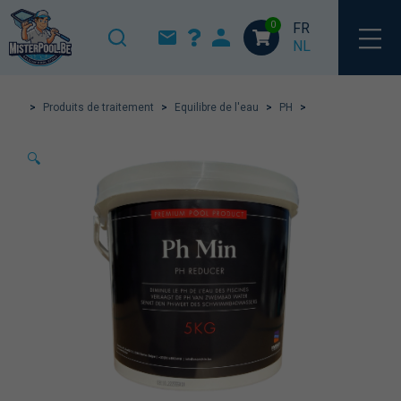
0
FR
NL
>
Produits de traitement
>
Equilibre de l'eau
>
PH
>
🔍