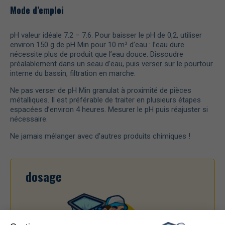
Mode d’emploi
pH valeur idéale 7.2 – 7.6. Pour baisser le pH de 0,2, utiliser
environ 150 g de pH Min pour 10 m³ d’eau : l’eau dure
nécessite plus de produit que l’eau douce. Dissoudre
préalablement dans un seau d’eau, puis verser sur le pourtour
interne du bassin, filtration en marche.
Ne pas verser de pH Min granulat à proximité de pièces
métalliques. Il est préférable de traiter en plusieurs étapes
espacées d’environ 4 heures. Mesurer le pH puis réajuster si
nécessaire.
Ne jamais mélanger avec d’autres produits chimiques !
dosage