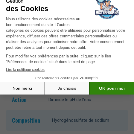
Bonne nouvelle! En configurant votre piscine sur
MisterPool, vous disposerez de dosage
personnalisé pour ce produit,
pour paramétrer
votre piscine.>
Caractéristiques
Action
Diminue le pH de l'eau
Composition
Hydrogénosulfate de sodium