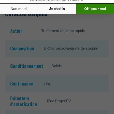
Caractéristiques
Action
Traitement de choc rapide
Composition
Dichloroisocyanurate de sodium
Conditionnement
Solide
Contenance
5 kg
Détenteur
Blue Drops BV
d'autorisation