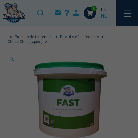
0
FR
NL
>
Produits de traitement
>
Produits désinfectants
>
Chlore Choc (rapide)
>
🔍