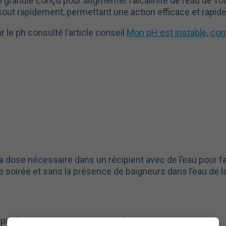
 granulé conçu pour augmenter l’alcalinité de l’eau de vot
ssout rapidement, permettant une action efficace et rapide
r le ph consulté l’article conseil
Mon pH est instable, comm
ose nécessaire dans un récipient avec de l’eau pour facili
 soirée et sans la présence de baigneurs dans l’eau de la
m l’alcalinité total de 100 m³ d’eau.