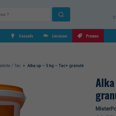
C
Conseils
Livraison
Promos
e jardin
Poufs
Tables 
d'extéri
alinite / Tac
>
Alka up – 5 kg – Tac+ granulé
Alka
gran
MisterPo