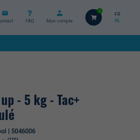
0
FR
NL
ontact
FAQ
Mon compte
et chaises
eur
 up - 5 kg - Tac+
ulé
ol |
5046006
(TTC)