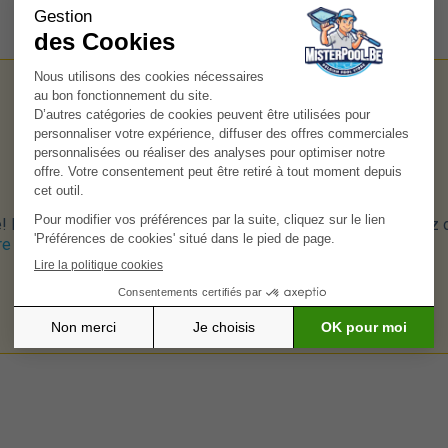
! En configurant votre piscine sur MisterPool, vous disposerez
re piscine.>