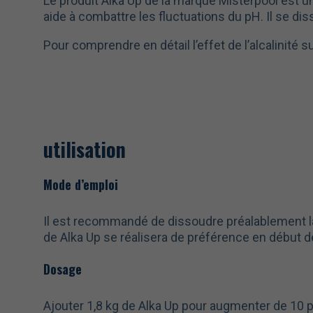
Le produit Alka Up de la marque Misterpool est un
aide à combattre les fluctuations du pH. Il se di
Pour comprendre en détail l’effet de l’alcalinité su
utilisation
Mode d’emploi
Il est recommandé de dissoudre préalablement la d
de Alka Up se réalisera de préférence en début de
Dosage
Ajouter 1,8 kg de Alka Up pour augmenter de 10 pp