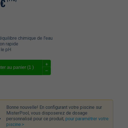
€
l'équilibre chimique de l'eau
on rapide
 le pH
+
ter au panier (
1
)
–
Bonne nouvelle! En configurant votre piscine sur
MisterPool, vous disposerez de dosage
personnalisé pour ce produit,
pour paramétrer votre
piscine.>