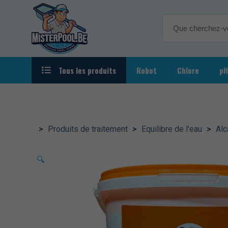
Tous les produits
Robot
Chlore
pH
Autour de la piscine
Eclairag
Chauffage
>
Produits de traitement
>
Equilibre de l'eau
>
Alc
Filtration
🔍
Jeux & Fun
Nettoyage & Accessoires