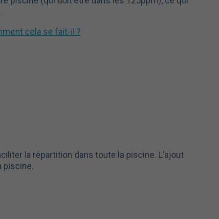
re piscine (qui doit être dans les 125ppm), ce qui
.
ent cela se fait-il ?
ter la répartition dans toute la piscine. L’ajout
 piscine.