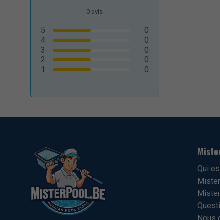
0
avis
5
0
4
0
3
0
2
0
1
0
Miste
Qui es
Mister
Mister
Questi
Nous c