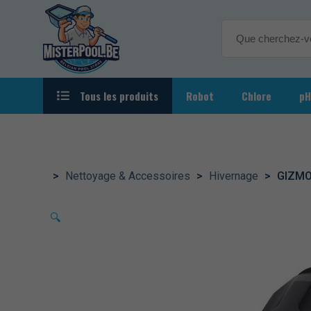
Tous les produits
Robot
Chlore
pH
Autour de la piscine
Eclairag
Chauffage
>
Nettoyage & Accessoires
>
Hivernage
>
GIZMO 
Filtration
🔍
Jeux & Fun
Nettoyage & Accessoires