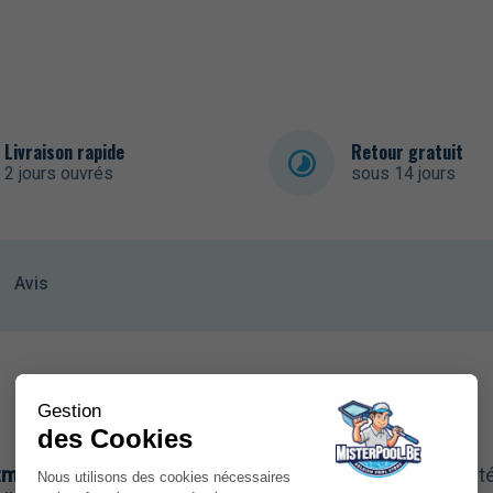
Livraison rapide
Retour gratuit
2 jours ouvrés
sous 14 jours
Avis
zmo
, la solution idéale pour protéger et maintenir la qual