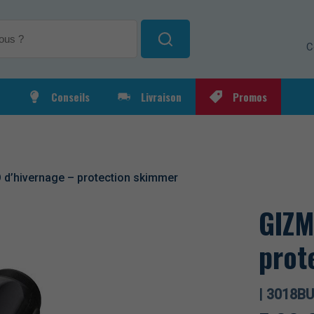
C
Conseils
Livraison
Promos
e jardin
Poufs
Tables 
d'extéri
d’hivernage – protection skimmer
GIZM
prot
|
3018B