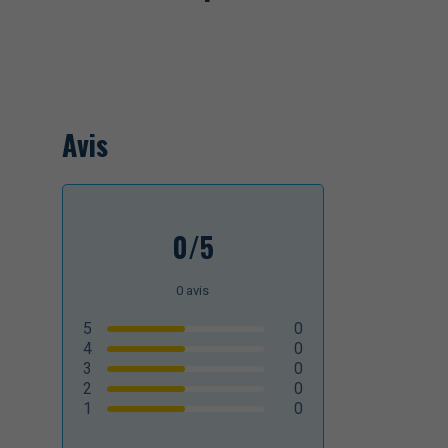
Avis
0/5
0
avis
5
0
4
0
3
0
2
0
1
0