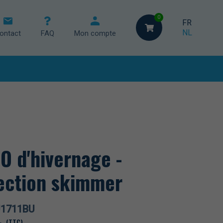
0
FR
NL
ontact
FAQ
Mon compte
et chaises
eur
O d'hivernage -
ection skimmer
U1711BU
(TTC)