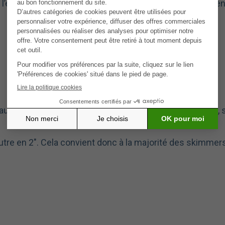
’eau, protéger vos installations et garantir une remise en
usés par le gel avec nos
gizmos
robustes et efficaces,
utre en 2″. Cela convient donc à la majorité des skimmer