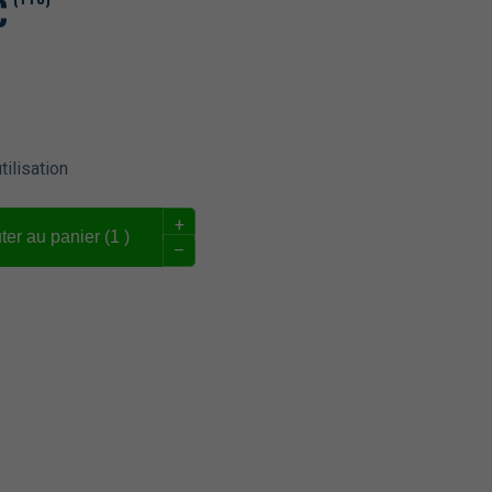
€
tilisation
+
ter au panier (
1
)
–