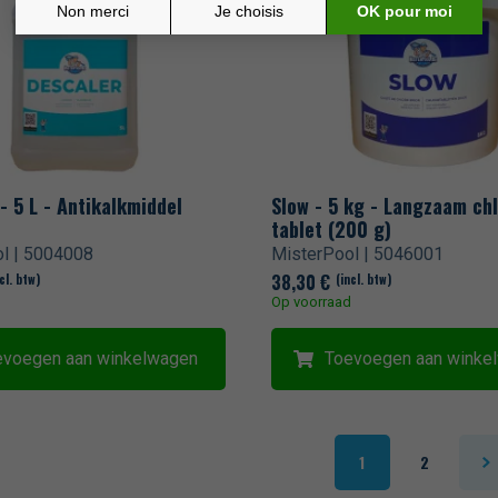
- 5 L - Antikalkmiddel
Slow - 5 kg - Langzaam ch
tablet (200 g)
l | 5004008
MisterPool | 5046001
38,30
€
cl. btw)
(incl. btw)
d
Op voorraad
evoegen aan winkelwagen
Toevoegen aan winke
1
2