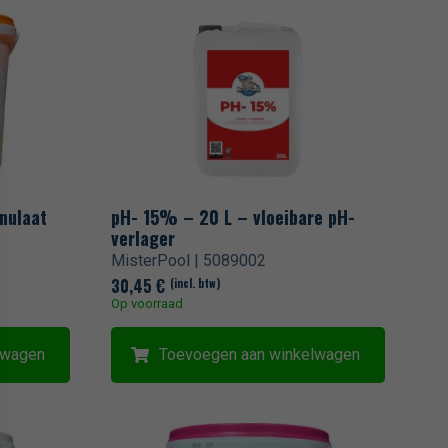
nulaat
pH- 15% – 20 L – vloeibare pH-
verlager
MisterPool | 5089002
30,45
€
(incl. btw)
Op voorraad
lwagen
Toevoegen aan winkelwagen