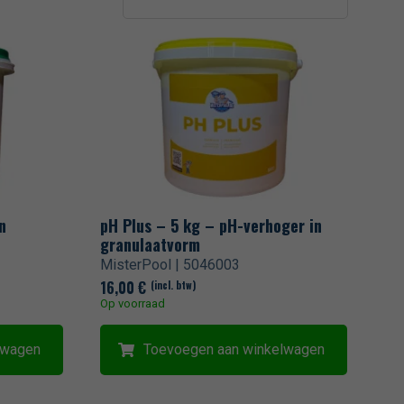
n
pH Plus – 5 kg – pH-verhoger in
granulaatvorm
MisterPool | 5046003
16,00
€
(incl. btw)
Op voorraad
lwagen
Toevoegen aan winkelwagen