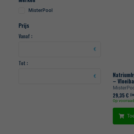
Spa-producten
MisterPool
Spellen & Fun
Prijs
Verwarming
Vanaf :
Zwembad in kit
Tot :
Natriumh
– Vloeiba
MisterPoo
29,35
€
(i
Op voorraa
To