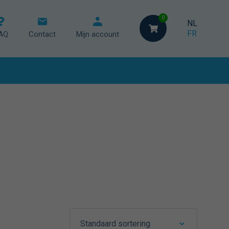
0
NL
FR
AQ
Contact
Mijn account
ische regeling
geling
ing
Standaard sortering