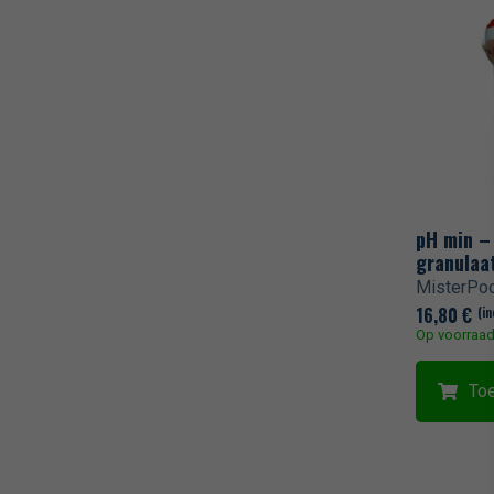
pH min –
granulaa
MisterPoo
16,80
€
(in
Op voorraa
To