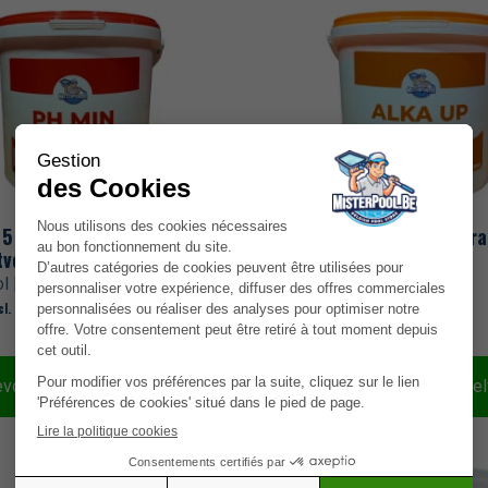
 5 kg – pH-verlager in
Alka Up – 5 kg – TAC+ gra
tvorm
l | 5046007
MisterPool | 5046006
32,55
€
cl. btw)
(incl. btw)
d
Op voorraad
evoegen aan winkelwagen
Toevoegen aan winke