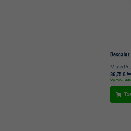
Descaler 
MisterPoo
36,75
€
(in
Op voorraa
To