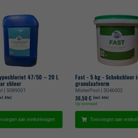
ypochloriet 47/50 – 20 L
Fast - 5 kg - Schokchloor i
ar chloor
granulaatvorm
l | 5089001
MisterPool | 5046002
36,50
€
ncl. btw)
(incl. btw)
d
Op voorraad
evoegen aan winkelwagen
Toevoegen aan winke