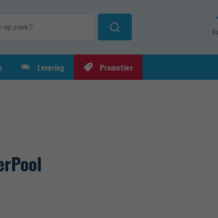
F
s
Levering
Promoties
ksartikelen
Elektrolyseapparaat
Automat
ieoplossingen
Chloorre
pH-regel
erPool