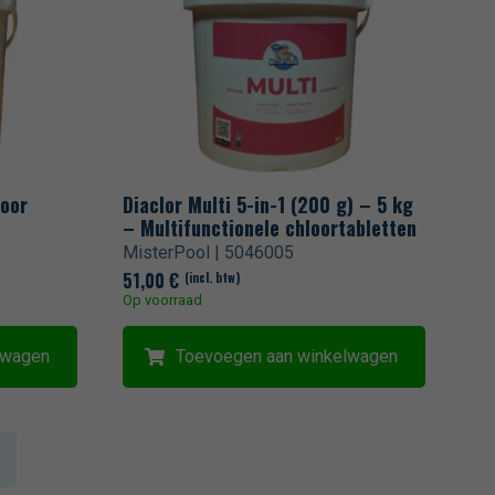
loor
Diaclor Multi 5-in-1 (200 g) – 5 kg
– Multifunctionele chloortabletten
MisterPool | 5046005
51,00
€
(incl. btw)
Op voorraad
lwagen
Toevoegen aan winkelwagen