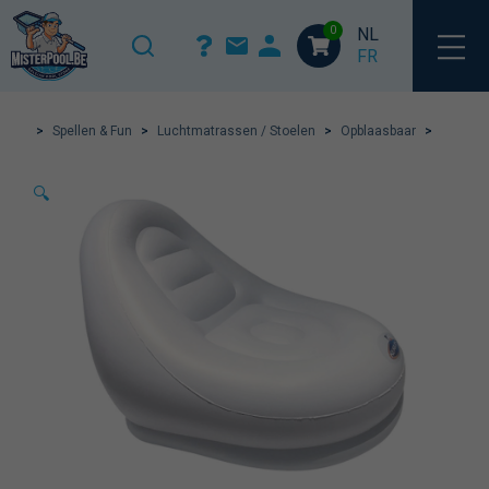
0
NL
FR
>
Spellen & Fun
>
Luchtmatrassen / Stoelen
>
Opblaasbaar
>
🔍