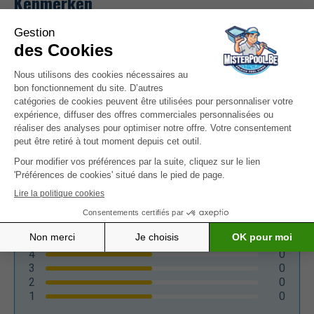
Kenmerken
Dimensions
100 x 95 x 80 cm
Avis
0/5
0
advies
5
0
4
0
3
0
2
0
1
0