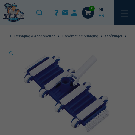
0
NL
FR
>
Reiniging & Accessoires
>
Handmatige reiniging
>
Stofzuiger
>
🔍