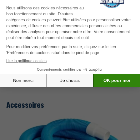
5
0
4
0
3
0
2
0
1
0
Er zijn nog geen beoordelingen.
Enkel ingelogde klanten die dit product gekocht hebben,
kunnen een beoordeling schrijven.
Accessoires