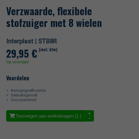
Verzwaarde, flexibele
stofzuiger met 8 wielen
Interplast |
STB8R
29,95
€
(incl. btw)
Op voorraad
Voordelen
Reinigingsefficiëntie
Gebruiksgemak
Duurzaamheid
+
Toevoegen aan winkelwagen (
1
)
–