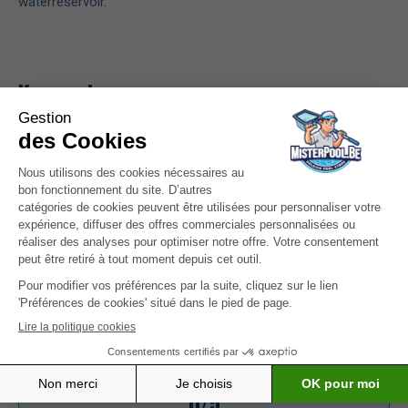
waterreservoir.
Kenmerken
Dimensions
17x13x4
Poids (kg)
0.298
Avis
0/5