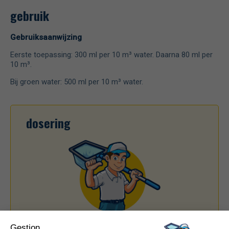
gebruik
Gebruiksaanwijzing
Eerste toepassing: 300 ml per 10 m³ water. Daarna 80 ml per
10 m³.
Bij groen water: 500 ml per 10 m³ water.
dosering
Goed nieuws! Door uw zwembad op MisterPool