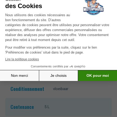
te configureren, krijgt u een gepersonaliseerde
dosering voor dit product,
Kenmerken
Action
Bestrijdt en voorkomt algen
Composition
Didecyldimethylammoniumchloride
Conditionnement
vloeibaar
Contenance
5 L