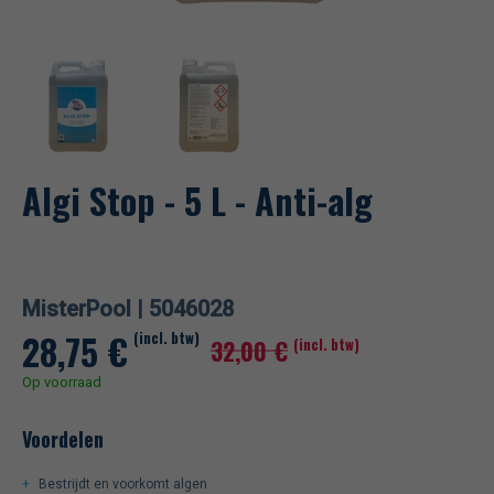
Algi Stop - 5 L - Anti-alg
MisterPool |
5046028
28,75
€
(incl. btw)
32,00
€
(incl. btw)
Op voorraad
Voordelen
Bestrijdt en voorkomt algen