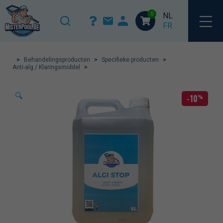
0
NL
FR
>
Behandelingsproducten
>
Specifieke producten
>
Anti-alg / Klaringsmiddel
>
🔍
-10
%