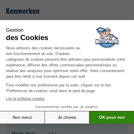
Kenmerken
Paramètres
Vrij chloor en totaal chloor
mesurés
Type
Fotometer
d'analyseur
Technologie
Siliciumfotocel
de mesure
Alimentation
Pile 1 x 1,5 V AAA
Électrique
Dimensions
81,5 x 61 x 37,5 mm
Poids (kg)
64 g