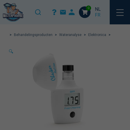
0
NL
FR
>
Behandelingsproducten
>
Wateranalyse
>
Elektronica
>
🔍