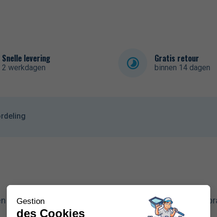
Snelle levering
Gratis retour
2 werkdagen
binnen 14 dagen
rdeling
n voor de pH van uw zwembad met onze pH 10,01 kalibra