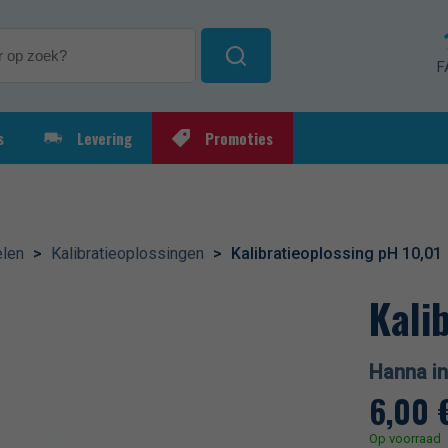
F
s
Levering
Promoties
ksartikelen
Elektrolyseapparaat
Automat
ieoplossingen
Chloorre
pH-regel
elen
>
Kalibratieoplossingen
>
Kalibratieoplossing pH 10,01
Kali
Hanna in
6,00
Op voorraad