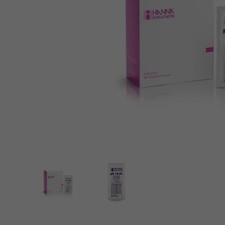
Spa-producten
Spellen & Fun
Verwarming
Zwembad in kit