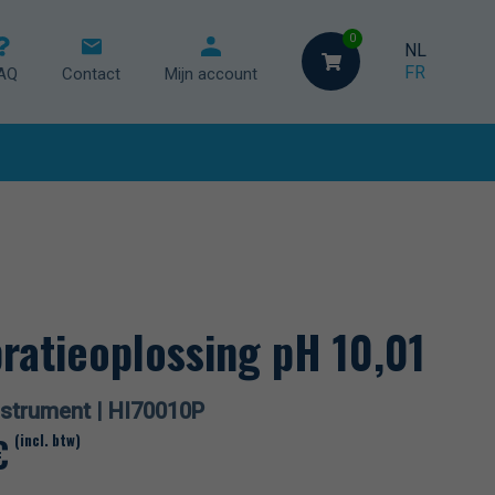
0
NL
FR
AQ
Contact
Mijn account
ische regeling
geling
ing
bratieoplossing pH 10,01
strument |
HI70010P
€
(incl. btw)