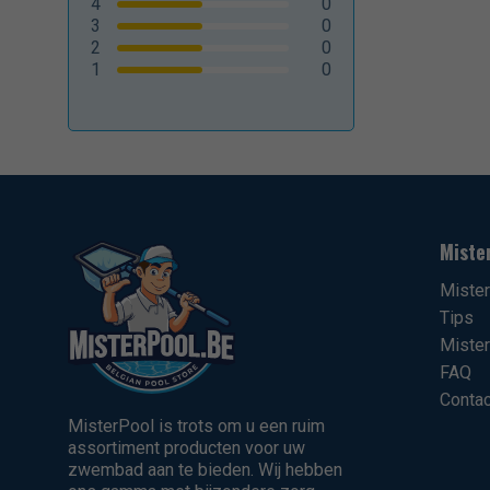
4
0
3
0
2
0
1
0
Miste
Miste
Tips
Mister
FAQ
Contac
MisterPool is trots om u een ruim
assortiment producten voor uw
zwembad aan te bieden. Wij hebben