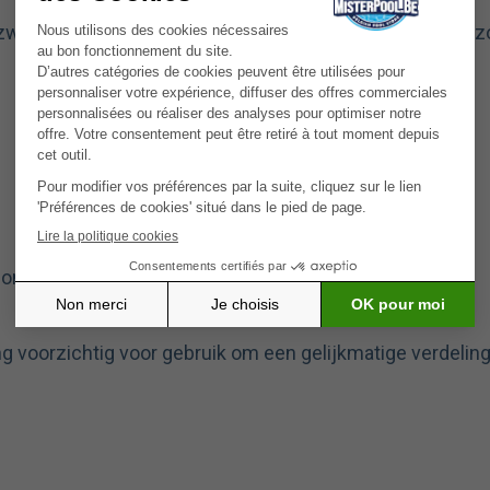
t zwembadwater is essentieel om een aangename en gez
onde schoon is vóór de kalibratie.
g voorzichtig voor gebruik om een gelijkmatige verdeling