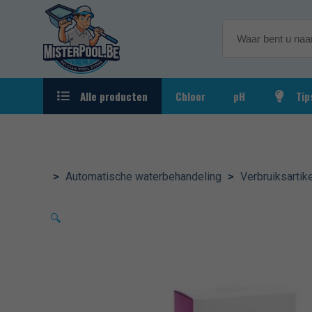
Alle producten
Chloor
pH
Tip
Automatische waterbehandeling
Verbrui
Kalibrat
Behandelingsproducten
>
Automatische waterbehandeling
>
Verbruiksartik
Filtratie
🔍
Reiniging & Accessoires
Rondom het zwembad