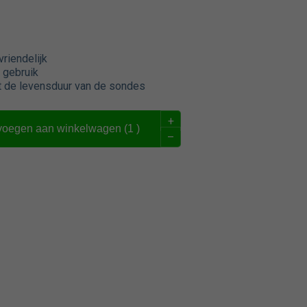
riendelijk
 gebruik
t de levensduur van de sondes
+
voegen aan winkelwagen (
1
)
–