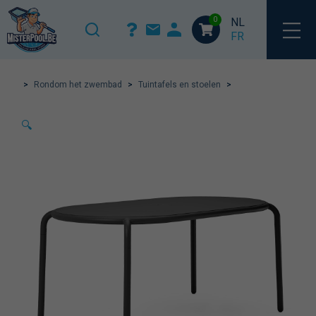
0
NL
FR
>
Rondom het zwembad
>
Tuintafels en stoelen
>
🔍