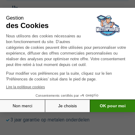
Uv-
ja
bestendig
Verstelbare
ja
poten
Dimensions
160 x 90 x 76 cm
Poids (kg)
16,3
Garantie
3 jaar garantie op metalen onderdelen