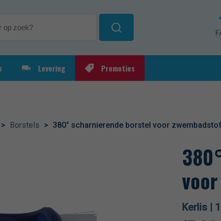
F
s
Levering
Promoties
ksartikelen
Elektrolyseapparaat
Automat
ieoplossingen
Chloorre
pH-regel
>
Borstels
>
380° scharnierende borstel voor zwembadsto
380°
voor
Kerlis |
1