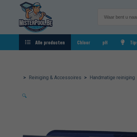
Alle producten
Chloor
pH
Tip
Automatische waterbehandeling
Verbrui
Kalibrat
Behandelingsproducten
>
Reiniging & Accessoires
>
Handmatige reiniging
Filtratie
🔍
Reiniging & Accessoires
Rondom het zwembad