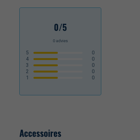
0/5
0
advies
5
0
4
0
3
0
2
0
1
0
Accessoires