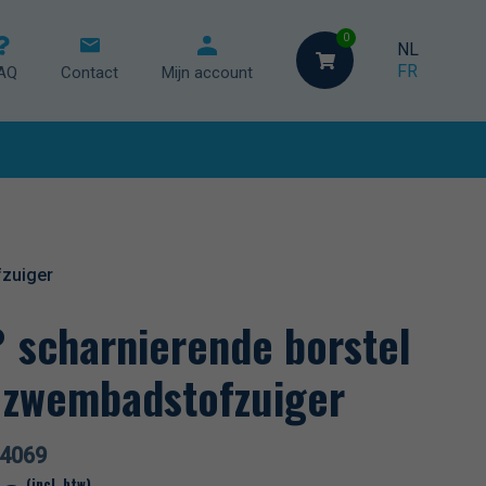
0
NL
FR
AQ
Contact
Mijn account
ische regeling
geling
ing
fzuiger
 scharnierende borstel
 zwembadstofzuiger
4069
(incl. btw)