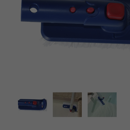
Spa-producten
Spellen & Fun
Verwarming
Zwembad in kit