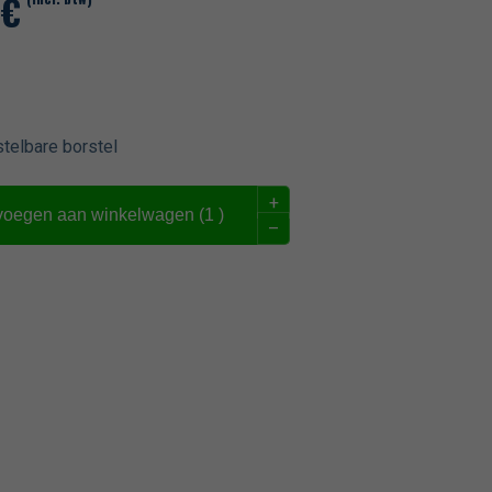
€
stelbare borstel
+
voegen aan winkelwagen (
1
)
–