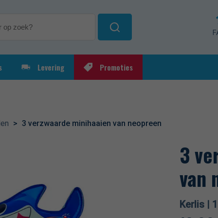
F
s
Levering
Promoties
ksartikelen
Elektrolyseapparaat
Automat
ieoplossingen
Chloorre
pH-regel
len
>
3 verzwaarde minihaaien van neopreen
3 ve
van 
Kerlis |
1