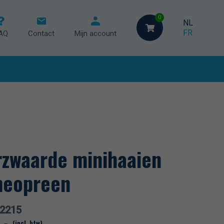
0
NL
FR
AQ
Contact
Mijn account
ische regeling
geling
ing
rzwaarde minihaaien
neopreen
2215
(incl. btw)