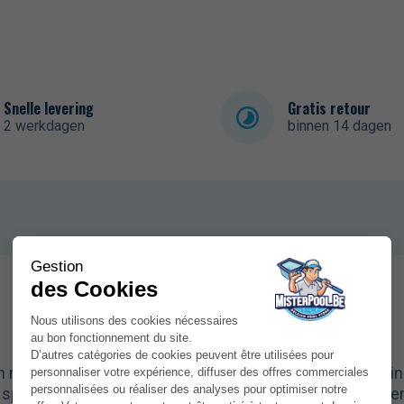
Snelle levering
Gratis retour
2 werkdagen
binnen 14 dagen
n neopreen in verschillende kleuren. Ze zijn ideaal om 
spel is om de haaien op te duiken die weer naar de bode