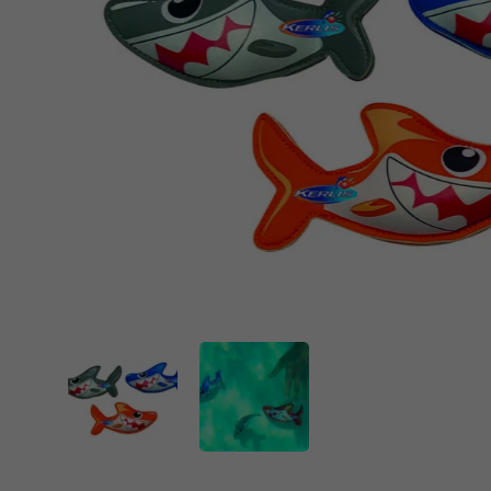
Spa-producten
Spellen & Fun
Verwarming
Zwembad in kit