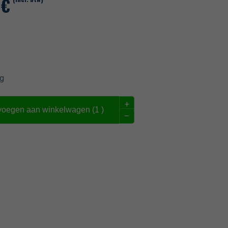
0
€
g
+
voegen aan winkelwagen (
1
)
–