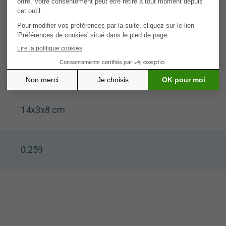
14x3x8 cm
0.259