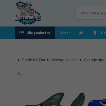
Alle producten
Chloor
pH
Tip
Automatische waterbehandeling
Verbrui
Kalibrat
Behandelingsproducten
>
Spellen & Fun
>
Overige spellen
>
Overige spel
Filtratie
🔍
Reiniging & Accessoires
Rondom het zwembad