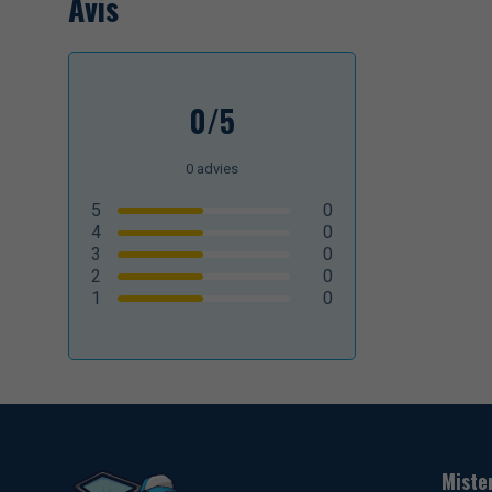
Avis
0/5
0
advies
5
0
4
0
3
0
2
0
1
0
Miste