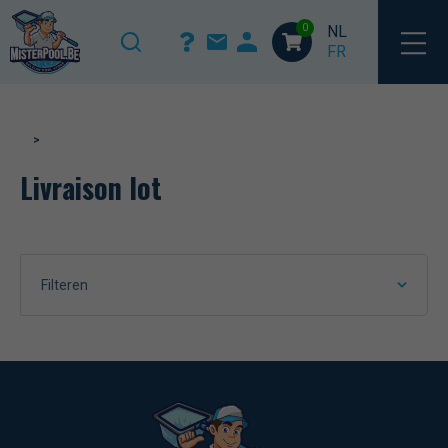
Home
/ Product verzendklassen / Livraison lot
0
NL
FR
>
Livraison lot
Filteren