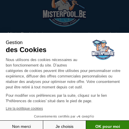
MisterPool is trots om u een ruim assortiment producten
voor uw zwembad aan te bieden. Wij hebben ons gamma
met bijzondere zorg samengesteld, met een sterke focus
op innovatie, kwaliteit en klanttevredenheid.
Meer weten
Mister Pool
MisterPool
Tips
MisterPool levert bij u thuis
FAQ
Contact
Mijn account