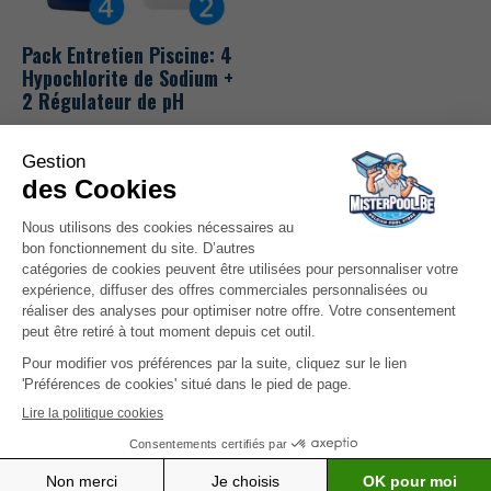
Pack Entretien Piscine: 4
Hypochlorite de Sodium +
2 Régulateur de pH
214,46
€
(TTC)
Idéal pour le dosage
automatique
Pack tout compris
En stock
Ajouter au panier